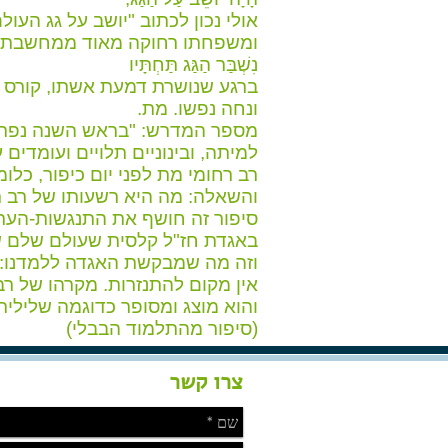
אולי נכון לכתוב "יושב על גג העו
ומשפחתו רחוקה מאוד ממחשבתו
נִשְׁבַּר הַגַּג תַּחְתָּיו
ברגע שנושרת דמעת אשתו, קורס ה
ונחה נפשו. מת.
מספר המדרש: "בראש השנה נפתחי
למיתה, ובינוניים תלויים ועומדים ע
רב רחומי מת לפני יום כיפור, כלו
והשאלה: מה היא רשעותו של רב ר
סיפור זה חושף את התנגשות-הערכ
באגדת חז"ל קלסית שעולם שלם של 
וזה מה שמבקשת האגדה ללמדנו: מ
אין מקום להתנזרות. מקרהו של רב 
והוא מוצג ומסופר כדוגמה שליל
(סיפור מהתלמוד הבבלי)
צרו קשר