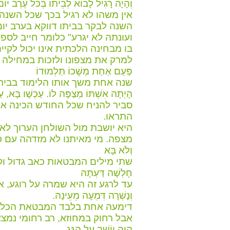
וְהָיָה רָגִיל לָבוֹא לְבֵיתוֹ בְּכל עֶרֶב יוֹם 
אין משהו לא רגיל בכך שכל השנה 
השנה לבקר בביתו דווקא בערב יום
ועונתה לא יגרע" כלומר חייב לספק
בו מבחינה הלכתית אינו יכול לקיי
למרק את מצפונו ולזכות במחילה 
פַּעַם אַחַת מְשָׁכוֹ תַּלְמוּדוֹ
שנה אחת משך אותו הלימוד בבית 
הָיְתָה אִשְׁתּוֹ מְצַפָּה לוֹ. עַכְשָׁו בָּא, ע
סביר להניח שכל החודש הכינה את
התראו.
היא יושבת מול השולחן הערוך לא
מצפה. מי מאיתנו לא מזדהה עם כ
וְלֹא בָּא
שתי מילים המבטאות כאב גדול וק
חָלְשָׁה דַּעְתָּהּ
עד לרגע זה היא שמרה על רוגע, 
וְנָשְׁרָה דִּמְעָה מֵעֵינָהּ.
דימעה אחת בלבד המבטאת הכל
אבל רחוק במחוזא, רב רחומי נמצא
הָיָה יוֹשֵׁב עַל הַגַּג,