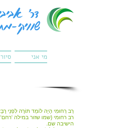
דר' אביבית
שוויקי-מתניה
מי אני
סיורי
רַב רְחוּמִי הָיָה לוֹמֵד תּוֹרָה לִפְנֵי רָבָ
רב רחומי (שמו שזור במילה 'רחם
הישיבה שם.