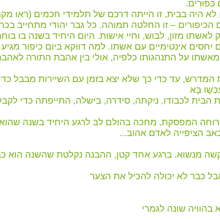
כִּפּוּרִים.
לא היה בבית, זו הייתה דרכם של תלמידי חכמים (ראו מקר
 הכיפורים – זו החלטה תמוהה. כל גבר יהודי מתחייב בכ
 לאשתו מזון, לבוש, וחיי אישות. היום היחיד בשנה בו בוחר
ם יחסים אינטימיים עם אשתו. למה דווקא ביום כיפור מגיע ה
מאשתו על התנהגותו כלפיה, אולי בין אהבת התורה לאהב
המדרש, עד כדי כך שלא יצא בזמן עם השיירות מבבל כדי 
ַכְשָׁו בָּא
 הבית לכבודו, ניקתה, סידרה, בישלה, התייפתה כדי לק
רוחה המפסקת, מחכה בהולם לב לרגע היחיד בשנה שהוא מ
אב הציפייה לאדם אהוב...
שה מנשוא. ברגע אחד קטן, ההבנה נקלטת שהשנה הוא כבר
אבל כבר לא יכולה להכיל את הצער
 בהוויה שונה לגמרי