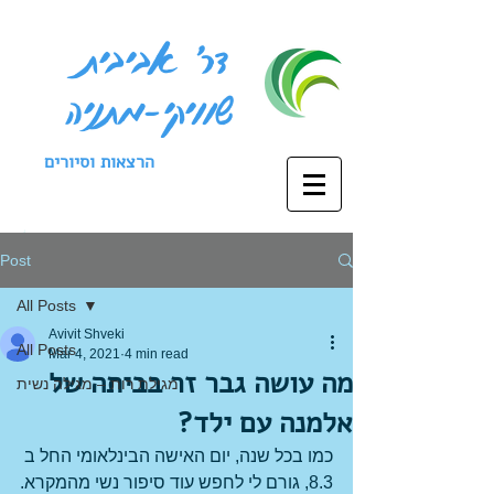
דר' אביבית
שוויקי-מתניה
הרצאות וסיורים
צור קשר
Post
All Posts
Avivit Shveki
All Posts
Mar 4, 2021
4 min read
מה עושה גבר זר בביתה של
מגילת רות – מגילה נשית
אלמנה עם ילד?
כמו בכל שנה, יום האישה הבינלאומי החל ב 
8.3, גורם לי לחפש עוד סיפור נשי מהמקרא.