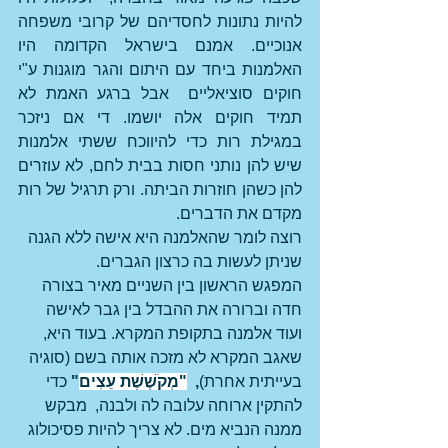
להיות נתונות לחסדיהם של קרובי משפחה 
אנוכיים. אמנם בישראל הקדומה היו 
האלמנות ביחד עם היתום והגר מוגנות ע"י 
חוקים סוציאליים  אבל ברגע האמת לא 
תמיד חוקים אלה יושמו. די אם ניזכר 
במגילת רות כדי להיווכח ששתי אלמנות 
שיש להן נותני חסות בבית לחם, לא עוזרים 
להן כשהן חוזרות הביתה. ורק תרגיל של רות 
מקדם את הדברים.
רוצה לומר שהאלמנה היא אישה ללא הגנה 
שניתן לעשות בה כרצון הגברים.
המפגש הראשון בין השניים מאיר בצורה 
חדה וברורה את ההבדל בין גבר לאישה 
ועוד אלמנה בתקופת המקרא. בעוד היא, 
שאגב המקרא לא מזכה אותה בשם (סוגיה 
בעייתית אחרת)
,  
"מְקֹשֶׁשֶׁת עֵצִים
"
 כדי 
להתקין ארוחה עלובה לה ולבנה,  מבקש 
ממנה הנביא מים. לא צריך להיות פסיכולוג 