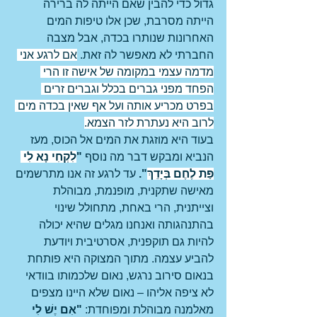
גדול כדי להבין שאם הייתה לה ברירה 
הייתה מסרבת, שכן אלו טיפות המים 
האחרונות שנותרו בכדה, אבל מצבה 
החברתי לא מאפשר לה זאת. 
אם לרגע אני 
מדמה עצמי במקומה של אישה זו הרי 
הפחד מפני גברים בכלל וגברים זרים 
בפרט מכריע אותה ועל אף שאין בכדה מים 
לרוב היא נעתרת לזר הצמא.
בעוד היא מוזגת את המים אל הכוס, מעז 
הנביא ומבקש דבר מה נוסף 
"
לִקְחִי נָא לִי 
פַּת לֶחֶם בְּיָדֵךְ
".
 עד לרגע זה אנו מתרשמים 
מאישה שתקנית, מופנמת, מבוהלת 
וצייתנית, הרי באחת, מתחולל שינוי 
בהתנהגותה ואנחנו מגלים שהיא יכולה 
להיות גם תוקפנית, אסרטיבית ויודעת 
להביע עצמה. מתוך המצוקה היא פותחת 
בנאום סירוב נרגש, נאום שלכמותו בוודאי 
לא ציפה אליהו – נאום שלא היינו מצפים 
מאלמנה מבוהלת ומפוחדת: 
"אִם יֶשׁ לִי 