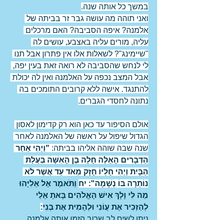
במשך כל אותה שנה.
ואני תוהה מה עושה גבר זר בביתה של 
אלמנה? איפה הסביבה? האם מרכלים 
עליה, מורים עליה באצבע, עושים לה 
"שיימינג"? לשאלות אלו אין פתרון אבל תנו 
לי לנחש שהסביבה לא רואה זאת בעין יפה, 
אבל המצב נכפה על האלמנה ואין לה יכולת 
להתנגד. אישה ללא קרובים התומכים בה 
נתונה לחסדי הגברים.
אולם הסיפור עד כאן הוא רק קדימון לאסון 
הגדול שיפול על ראשה של האלמנה לאחר 
שנה שבה שוהה אליהו בביתה: 
"וַיְהִי אַחַר 
הַדְּבָרִים הָאֵלֶּה חָלָה בֶּן הָאִשָּׁה בַּעֲלַת 
הַבָּיִת וַיְהִי חָלְיוֹ חָזָק מְאֹד עַד אֲשֶׁר לֹא 
נוֹתְרָה בּוֹ נְשָׁמָה": יח
 וַתֹּאמֶר אֶל אֵלִיָּהוּ 
מַה לִּי וָלָךְ אִישׁ הָאֱלֹהִים בָּאתָ אֵלַי 
לְהַזְכִּיר אֶת עֲוֹנִי וּלְהָמִית אֶת בְּנִי
:
ניתן לשים לב שרוב הזמן אותה אלמנה 