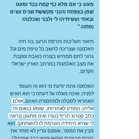
מָעוג כִּי אִם מְלא כַף קֶמַח בַּכַּד וּמְעַט 
שֶׁמֶן בַּצַּפָּחַת וְהִנְנִי מְקשֶׁשֶׁת שְׁנַיִם עֵצִים 
וּבָאתִי וַעֲשִיתִיהוּ לִי וְלִבְנִי וַאֲכַלְנֻהוּ 
וָמָתְנוּ."
תיאור העליבות וחרפת הרעב בה חיה 
האלמנה שצריכה לחשב כל טיפת מים וכל 
גרגר לחם ממחיש בצורה כואבת ונוקבת 
את מצב האלמנות במרחב הארץ ישראלי 
הקדום.
האלמנה אינה יודעת מי הוא זה העומד 
לפניה, ואינה מעלה על דעתה כי הוא האיש 
האחראי לסבלה ולמחסורה האיום. 
אולם 
אליהו, המודע לאחריותו, שומע בנאום זה 
כתב קטרוג חריף כנגדו ואינו מתגונן (נראה 
לי שהיא היחידה הגורמת לו להשתתק).
 הוא 
מבין את המסר, ואמנם עדיין לא פותר את 
בעיית הבצורת (עקשן וקנאי כבר אמרנו?), 