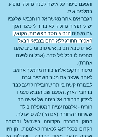
והפעם סיפור על אישה קטנה גדולה. מופיע 
במלכים א יז.
הגבר אינו אחר מאשר אליהו הנביא שלגביו 
יש לי תהייה גדולה: לא ברור לי כיצד הפך 
עם השנים 
הנביא חסר הפשרות, הקנאי, 
האכזר, ההורג ללא רחם בנביאי הבעל
לאותו סבא חביב, איש טוב ומיטיב שאנו 
מחכים לו בכל ליל סדר. (אבל זה לפעם 
אחרת).
סיפור הרקע: אליהו בורח מהמלך אחאב 
לאחר שעצר את מטר השמיים וגרם 
לבצורת קשה ביותר שהובילה לרעב כבד 
ברחבי הארץ. הפעם שם הנביא פעמיו 
לצידון הרחוקה אל ביתה של אישה חד 
הורית - אלמנה ענייה המטופלת בילד 
ששרותיי הרווחה (אם היו) לא סייעו לה.
החוק בחברה הקדומה בישראל ובמזרח 
הקדום בכלל דאג לכאורה לאלמנות.  הן היוו 
שכבה פגיעה מאוד בחברה,  ועלולות היו 