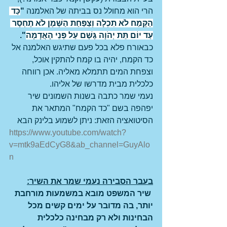
הרי הוא מחולל נס בביתה של האלמנה 
"
כַּד 
הַקֶּמַח לֹא תִכְלָה וְצַפַּחַת הַשֶּׁמֶן לֹא תֶחְסָר 
עַד יוֹם תֵּת יְהֹוָה גֶּשֶׁם עַל פְּנֵי הָאֲדָמָה
".
כבאורח פלא בכל פעם שתיגש האלמנה אל 
כד הקמח, יהיה בו קמח להתקין אוכל, 
וצפחת המים תתמלא מאליה. אכן רווחה 
כלכלית מבית מדרשו של אליהו.
נעמי שמר כתבה בשנות השמונים שיר 
יפהפה בשם "כד הקמח" המתאר את 
הסיטואציה הזאת: ניתן לשמוע בלינק הבא
https://www.youtube.com/watch?
v=mtk9aEdCyG8&ab_channel=GuyAlo
n
בעבר הסבירה נעמי שמר את השיר:
שיר המשפט מובא במשמעות מורחבת 
יותר, בה מדובר על ימים קשים מכל 
הבחינות ולא רק מבחינה כלכלית 